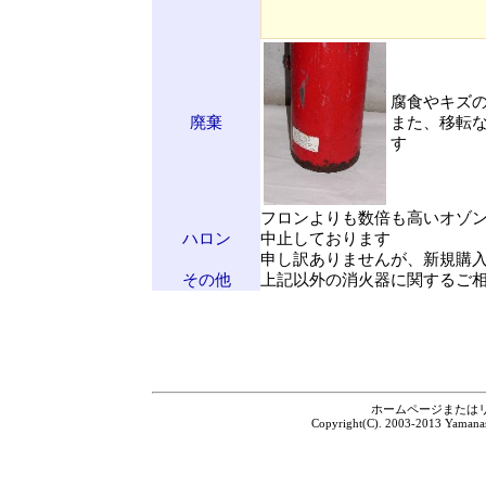
腐食やキズ
廃棄
また、移転
す
フロンよりも数倍も高いオゾ
ハロン
中止しております
申し訳ありませんが、新規購
その他
上記以外の消火器に関するご
ホームページまたは
Copyright(C). 2003-2013 Yamanash