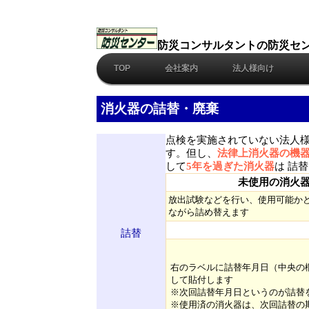
防災コンサルタントの防災セ
TOP
会社案内
法人様向け
消火器の詰替・廃棄
点検を実施されていない法人様
す。但し、
法律上消火器の機器
して
5年を過ぎた消火器
は 詰
未使用の消火
放出試験などを行い、使用可能か
ながら詰め替えます
詰替
右のラベルに詰替年月日（中央の
して貼付します
※次回詰替年月日というのが詰替
※使用済の消火器は、次回詰替の