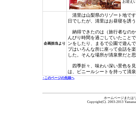
お迎え
清里は山梨県のリゾート地です
日でしたが、清里はお昼寝を誘う
納得できたのは（旅行者なのか
んびり時間を過ごしていたことで
ンをしたり、まるで公園で遊んで
企画担当より
プはいろんな所に座って会話を楽
した。そんな場所が清泉寮だと思
四季折々、味わい深い景色を見
は、ビニールシートを持って清泉
↑このページの先頭へ
ホームページまたは
Copyright(C). 2003-2013 Yamanash