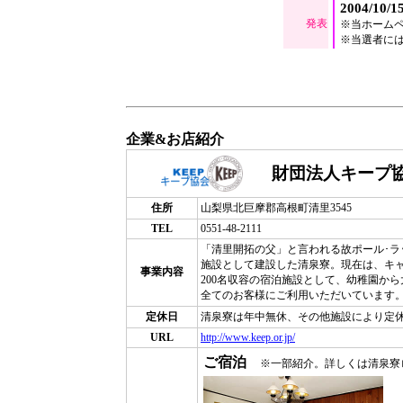
2004/10/1
発表
※当ホームペ
※当選者に
企業&お店紹介
財団法人キープ協
住所
山梨県北巨摩郡高根町清里3545
TEL
0551-48-2111
「清里開拓の父」と言われる故ポール･ラッ
施設として建設した清泉寮。現在は、キャ
事業内容
200名収容の宿泊施設として、幼稚園か
全てのお客様にご利用いただいています
定休日
清泉寮は年中無休、その他施設により定
URL
http://www.keep.or.jp/
ご宿泊
※一部紹介。詳しくは清泉寮