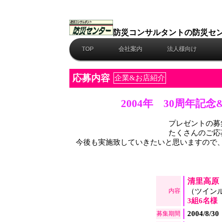
防災コンサルタントの防災セ
TOP
会社案内
法人様向け
応募内容
企業&お店紹介
2004年 30周年
プレゼントの募
たくさんのご応
今後も実施致していきたいと思いますので
清里高原
内容
（ツインル
3組6名様
2004/8/
募集期間