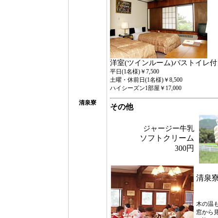
洋室(ツインルーム)バストイレ付
平日(1名様)￥7,500
土曜・休前日(1名様)￥8,500
ハイシーズン1部屋￥17,000
清泉寮
その他
ジャージー牛乳
ソフトクリーム
300円
清泉寮
木の温
窓から