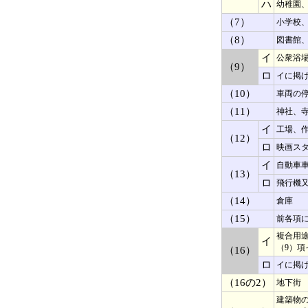
ハ
幼稚園
（7）
小学校
（8）
図書館
イ
公衆浴
（9）
ロ
イに掲
（10）
車両の
（11）
神社、
イ
工場、
（12）
ロ
映画ス
イ
自動車
（13）
ロ
飛行機
（14）
倉庫
（15）
前各項
複合用途
イ
（9）
（16）
ロ
イに掲
（16の2）
地下街
建築物