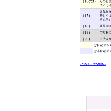
（16の3）
ものと当
項イに
文化財保
（17）
若しく
第43
（18）
延長50
（19）
市町村
（20）
自治省
は特定 防火
は非特定 防
↑このページの先頭へ