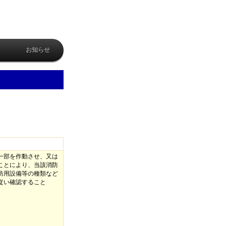
ト
お知らせ
一部を作動させ、又は
ことにより、当該消防
防用設備等の種類など
従い確認すること