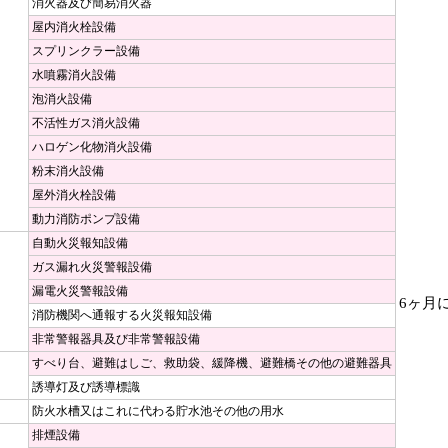
消火器及び簡易消火器
屋内消火栓設備
スプリンクラー設備
水噴霧消火設備
泡消火設備
不活性ガス消火設備
ハロゲン化物消火設備
粉末消火設備
屋外消火栓設備
動力消防ポンプ設備
自動火災報知設備
ガス漏れ火災警報設備
漏電火災警報設備
6ヶ月
消防機関へ通報する火災報知設備
非常警報器具及び非常警報設備
すべり台、避難はしご、救助袋、緩降機、避難橋その他の避難器具
誘導灯及び誘導標識
防火水槽又はこれに代わる貯水池その他の用水
排煙設備