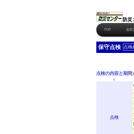
防災
TOP
会社
保守点検
点検
点検の内容と期間
↓
点検