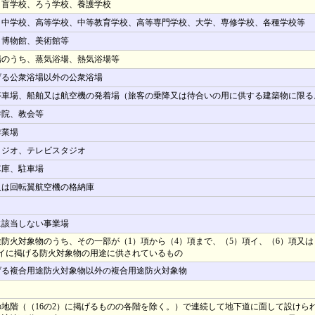
、盲学校、ろう学校、養護学校
、中学校、高等学校、中等教育学校、高等専門学校、大学、専修学校、各種学校等
、博物館、美術館等
場のうち、蒸気浴場、熱気浴場等
げる公衆浴場以外の公衆浴場
停車場、船舶又は航空機の発着場（旅客の乗降又は待合いの用に供する建築物に限る
寺院、教会等
作業場
タジオ、テレビスタジオ
車庫、駐車場
又は回転翼航空機の格納庫
に該当しない事業場
防火対象物のうち、その一部が（1）項から（4）項まで、（5）項イ、（6）項又は
項イに掲げる防火対象物の用途に供されているもの
げる複合用途防火対象物以外の複合用途防火対象物
の地階（（16の2）に掲げるものの各階を除く。）で連続して地下道に面して設けら