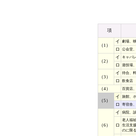
項
イ
劇場、
（1）
ロ
公会堂
イ
キャバ
（2）
ロ
遊技場
イ
待合、
（3）
ロ
飲食店
（4）
百貨店
イ
旅館、
（5）
ロ
寄宿舎
イ
病院、
老人福
（6）
ロ
生活支
のに限