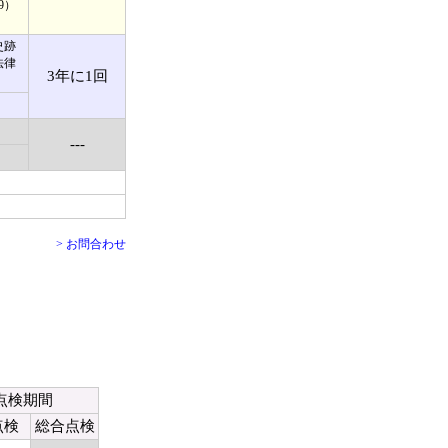
9）
史跡
法律
3年に1回
---
> お問合わせ
点検期間
点検
総合点検