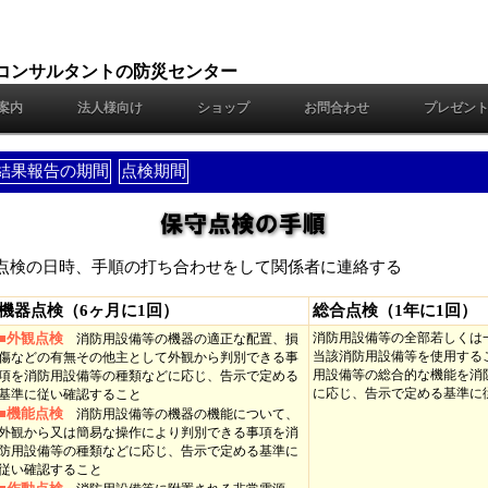
コンサルタントの防災センター
案内
法人様向け
ショップ
お問合わせ
プレゼン
結果報告の期間
点検期間
点検の日時、手順の打ち合わせをして関係者に連絡する
機器点検（6ヶ月に1回）
総合点検（1年に1回）
■外観点検
消防用設備等の全部若しくは
消防用設備等の機器の適正な配置、損
当該消防用設備等を使用する
傷などの有無その他主として外観から判別できる事
用設備等の総合的な機能を消
項を消防用設備等の種類などに応じ、告示で定める
に応じ、告示で定める基準に
基準に従い確認すること
■機能点検
消防用設備等の機器の機能について、
外観から又は簡易な操作により判別できる事項を消
防用設備等の種類などに応じ、告示で定める基準に
従い確認すること