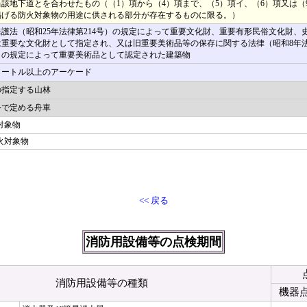
該地下道とを合わせたもの（（1）項から（4）項まで、（5）項イ、（6）項又は（
掲げる防火対象物の用途に供される部分が存在するものに限る。）
護法（昭和25年法律第214号）の規定によって重要文化財、重要有形民俗文化財、
は重要な文化財として指定され、又は旧重要美術品等の保存に関する法律（昭和8年
号）の規定によって重要美術品として認定された建築物
メートル以上のアーケード
の指定する山林
令で定める舟車
対象物
火対象物
<< 戻る
消防用設備等の点検期間
消防用設備等の種類
機器