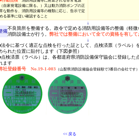
■作動点検
消防用設備等に附置される非常電源
（自家発電設備に限る。）又は動力消防ポンプの正
常な動作を、消防用設備等の種類に応じ、告示で定
める基準に従い確認すること
↓
不良箇所を整備する。政令で定める消防用設備等の整備（軽微
整備
消防設備士が行う。
弊社では整備において全ての資格を有して
↓
■法令に基づく適正な点検を行った証として、点検済票（ラベル）
められた位置に貼付します（下図参照）
■点検済票（ラベル）は、各都道府県消防設備保守協会に登録した
れます
弊社登録番号 No.19-1-003
（山梨県消防設備協会登録順で3番目の会社です
<< 戻る