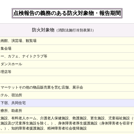
点検報告の義務のある防火対象物・報告期間
防火対象物
（消防法施行冷別表第1）
映画館、演芸場、観覧場
、集会場
レー、カフェ、ナイトクラブ等
、ダンスホール
料理店等
、マーケットその他の物品販売業を営む店舗、展示会
ホテル、宿泊所
、下宿、共同住宅
診療所、助産所
祉施設、有料老人ホーム、介護老人保健施設、救護施設、更生施設、児童福祉施設（
援施設及び児童厚生施設を除く。）、身体障害者厚生援護施設（身体障害者を収容す
る。）、知的障害者援護施設、精神障害者社会復帰施設